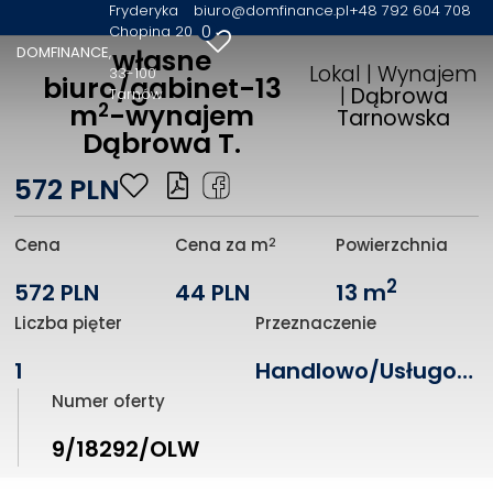
Fryderyka
biuro@domfinance.pl
+48 792 604 708
0
Chopina 20
DOMFINANCE
własne
Lokal | Wynajem
33-100
biuro/gabinet-13
|
Dąbrowa
Tarnów
2
m
-wynajem
Tarnowska
Dąbrowa T.
572 PLN
2
Cena
Cena za m
Powierzchnia
2
572 PLN
44 PLN
13 m
Liczba pięter
Przeznaczenie
1
Handlowo/Usługowe
Numer oferty
9/18292/OLW