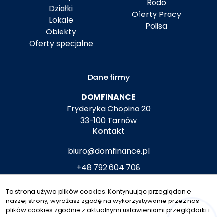
Rodo
Działki
Oferty Pracy
Lokale
Polisa
Obiekty
Oferty specjalne
Dane firmy
DOMFINANCE
Fryderyka Chopina 20
33-100 Tarnów
Kontakt
biuro@domfinance.pl
+48 792 604 708
Znajdziesz nas tu
Ta strona używa plików cookies. Kontynuując przeglądanie
naszej strony, wyrażasz zgodę na wykorzystywanie przez nas
plików cookies zgodnie z aktualnymi ustawieniami przeglądarki i