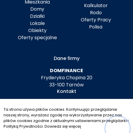
Mieszkania
Kalkulator
Domy
Rodo
Działki
Oferty Pracy
Lokale
Polisa
Obiekty
Oferty specjalne
Dane firmy
DOMFINANCE
Fryderyka Chopina 20
33-100 Tarnów
Kontakt
biuro@domfinance.pl
Ta strona używa plików cookies. Kontynuując przeglądanie
+48 792 604 708
naszej strony, wyrażasz zgodę na wykorzystywanie przez nas
Znajdziesz nas tu
plików cookies zgodnie z aktualnymi ustawieniami przeglądarki i
Polityką Prywatności.
Dowiedz się więcej