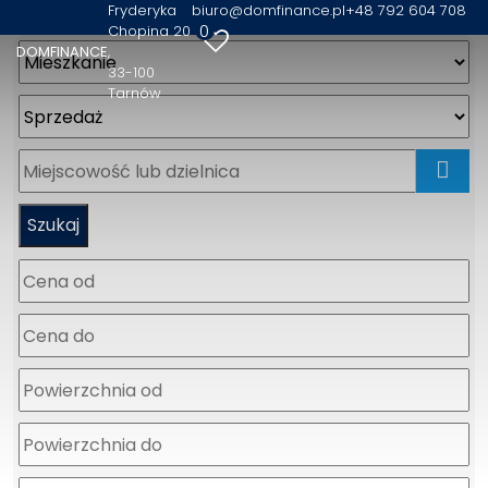
Fryderyka
biuro@domfinance.pl
+48 792 604 708
0
Chopina 20
DOMFINANCE
33-100
Tarnów
mapa