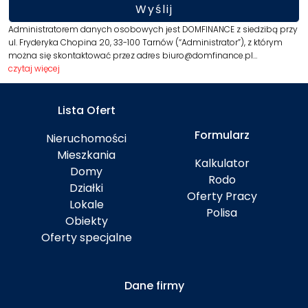
Administratorem danych osobowych jest DOMFINANCE z siedzibą przy
ul. Fryderyka Chopina 20, 33-100 Tarnów (“Administrator”), z którym
można się skontaktować przez adres biuro@domfinance.pl…
czytaj więcej
Lista Ofert
Formularz
Nieruchomości
Mieszkania
Kalkulator
Domy
Rodo
Działki
Oferty Pracy
Lokale
Polisa
Obiekty
Oferty specjalne
Dane firmy