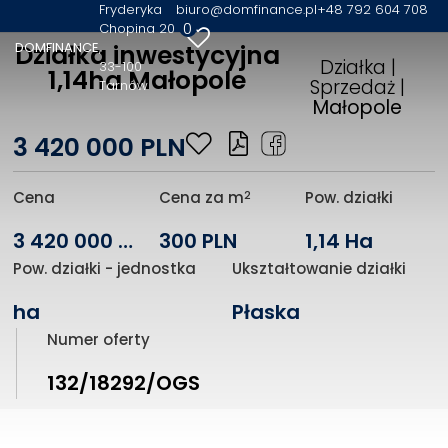
Fryderyka
biuro@domfinance.pl
+48 792 604 708
0
Chopina 20
DOMFINANCE
Działka inwestycyjna
Działka |
33-100
1,14ha Małopole
Sprzedaż |
Tarnów
Małopole
3 420 000 PLN
2
Cena
Cena za m
Pow. działki
3 420 000 PLN
300 PLN
1,14 Ha
Pow. działki - jednostka
Ukształtowanie działki
ha
Płaska
Numer oferty
132/18292/OGS