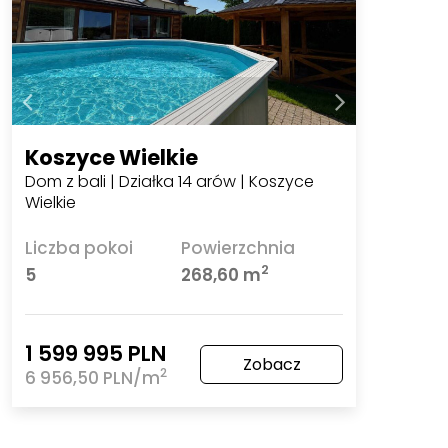
Koszyce Wielkie
Dom z bali | Działka 14 arów | Koszyce
Wielkie
Liczba pokoi
Powierzchnia
2
5
268,60 m
1 599 995 PLN
Zobacz
2
6 956,50 PLN/m