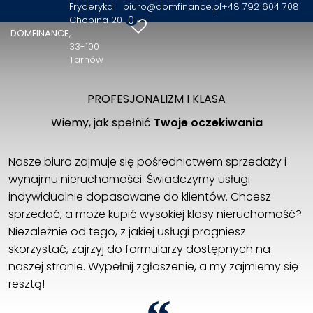
Fryderyka
biuro@domfinance.pl
+48 792 604 708
0
Chopina 20
DOMFINANCE
33-100
Tarnów
PROFESJONALIZM I KLASA
Wiemy, jak spełnić
Twoje oczekiwania
Nasze biuro zajmuje się pośrednictwem sprzedaży i
wynajmu nieruchomości. Świadczymy usługi
indywidualnie dopasowane do klientów. Chcesz
sprzedać, a może kupić wysokiej klasy nieruchomość?
Niezależnie od tego, z jakiej usługi pragniesz
skorzystać, zajrzyj do formularzy dostępnych na
naszej stronie. Wypełnij zgłoszenie, a my zajmiemy się
resztą!