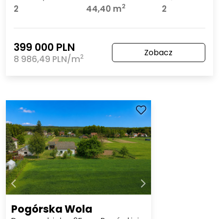
2
2
44,40 m
2
399 000 PLN
Zobacz
2
8 986,49 PLN/m
Pogórska Wola