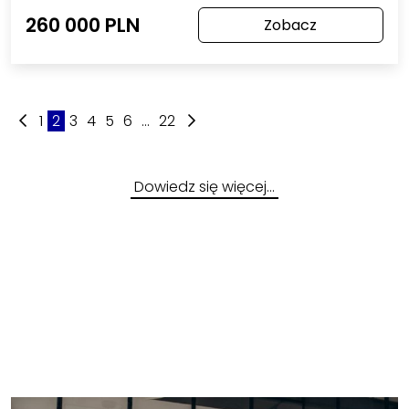
260 000 PLN
Zobacz
1
2
3
4
5
6
...
22
Dowiedz się więcej…