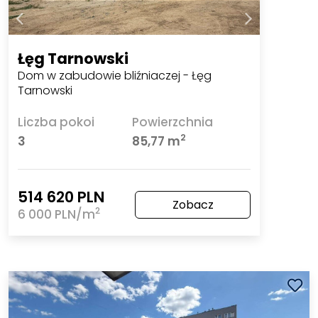
Łęg Tarnowski
Dom w zabudowie bliźniaczej - Łęg
Tarnowski
Liczba pokoi
Powierzchnia
2
3
85,77 m
514 620 PLN
Zobacz
2
6 000 PLN/m