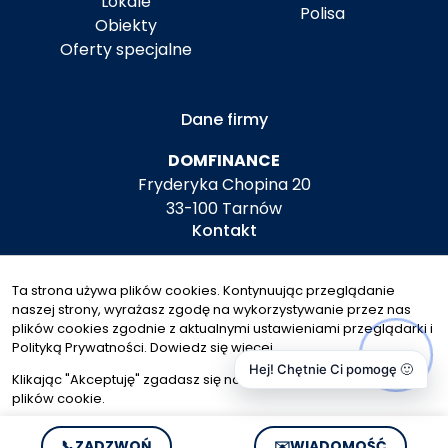
Lokale
Polisa
Obiekty
Oferty specjalne
Dane firmy
DOMFINANCE
Fryderyka Chopina 20
33-100 Tarnów
Kontakt
biuro@domfinance.pl
Ta strona używa plików cookies. Kontynuując przeglądanie
+48 792 604 708
naszej strony, wyrażasz zgodę na wykorzystywanie przez nas
Znajdziesz nas tu
plików cookies zgodnie z aktualnymi ustawieniami przeglądarki i
Polityką Prywatności.
Dowiedz się więcej
Hej! Chętnie Ci pomogę 🙂
Klikając "Akceptuję" zgadasz się na wykorzystywanie przez nas
plików cookie.
© 2026 Wszystkie prawa zastrzeżone | Program dla biur
Akceptuję
📞
ZADZWOŃ
✉️
WIADOMOŚĆ