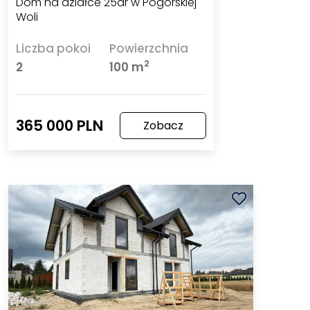
Dom na działce 25ar w Pogórskiej
Woli
Liczba pokoi
Powierzchnia
2
2
100 m
365 000 PLN
Zobacz