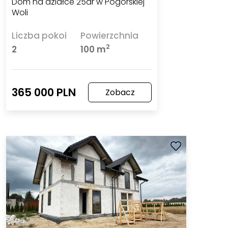
Dom na działce 25ar w Pogórskiej
Woli
Liczba pokoi
Powierzchnia
2
2
100 m
365 000 PLN
Zobacz