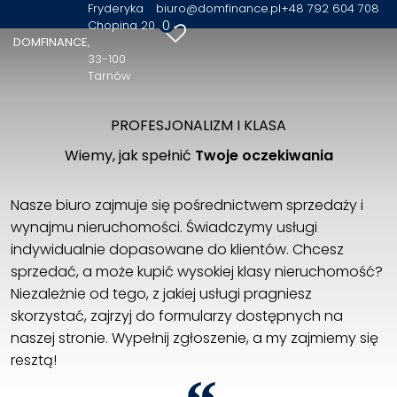
Fryderyka
biuro@domfinance.pl
+48 792 604 708
0
Chopina 20
DOMFINANCE
33-100
Tarnów
PROFESJONALIZM I KLASA
Wiemy, jak spełnić
Twoje oczekiwania
Nasze biuro zajmuje się pośrednictwem sprzedaży i
wynajmu nieruchomości. Świadczymy usługi
indywidualnie dopasowane do klientów. Chcesz
sprzedać, a może kupić wysokiej klasy nieruchomość?
Niezależnie od tego, z jakiej usługi pragniesz
skorzystać, zajrzyj do formularzy dostępnych na
naszej stronie. Wypełnij zgłoszenie, a my zajmiemy się
resztą!