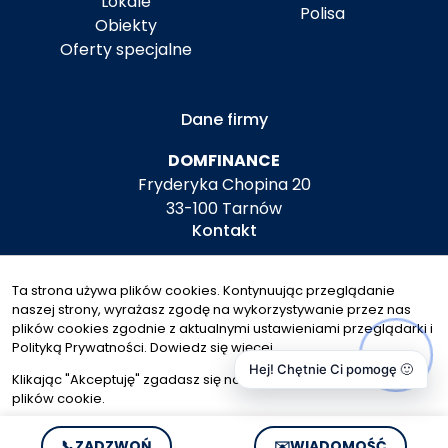
Lokale
Polisa
Obiekty
Oferty specjalne
Dane firmy
DOMFINANCE
Fryderyka Chopina 20
33-100 Tarnów
Kontakt
biuro@domfinance.pl
Ta strona używa plików cookies. Kontynuując przeglądanie
+48 792 604 708
naszej strony, wyrażasz zgodę na wykorzystywanie przez nas
Znajdziesz nas tu
plików cookies zgodnie z aktualnymi ustawieniami przeglądarki i
Polityką Prywatności.
Dowiedz się więcej
Hej! Chętnie Ci pomogę 🙂
Klikając "Akceptuję" zgadasz się na wykorzystywanie przez nas
plików cookie.
© 2026 Wszystkie prawa zastrzeżone | Program dla biur
Akceptuję
📞
ZADZWOŃ
✉️
WIADOMOŚĆ