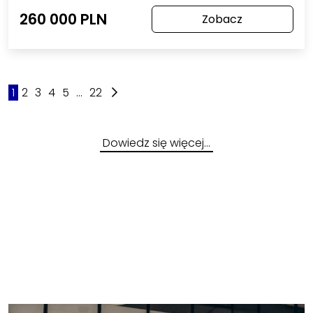
260 000 PLN
Zobacz
1
2
3
4
5
...
22
Dowiedz się więcej…