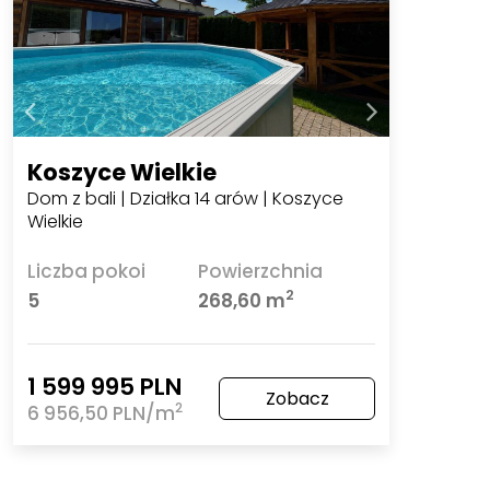
Koszyce Wielkie
Dom z bali | Działka 14 arów | Koszyce
Wielkie
Liczba pokoi
Powierzchnia
2
5
268,60 m
1 599 995 PLN
Zobacz
2
6 956,50 PLN/m