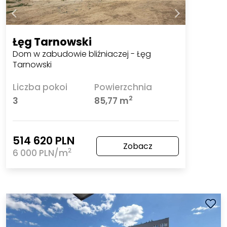
Łęg Tarnowski
Dom w zabudowie bliźniaczej - Łęg
Tarnowski
Liczba pokoi
Powierzchnia
2
3
85,77 m
514 620 PLN
Zobacz
2
6 000 PLN/m