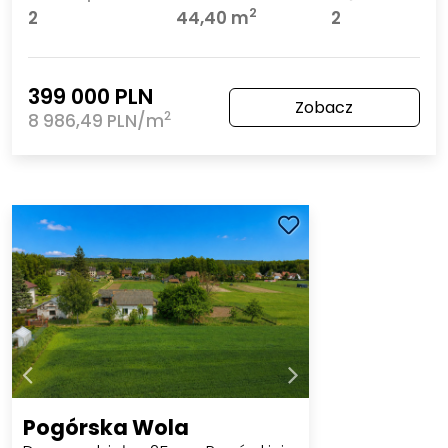
2
2
44,40 m
2
399 000 PLN
Zobacz
2
8 986,49 PLN/m
Pogórska Wola